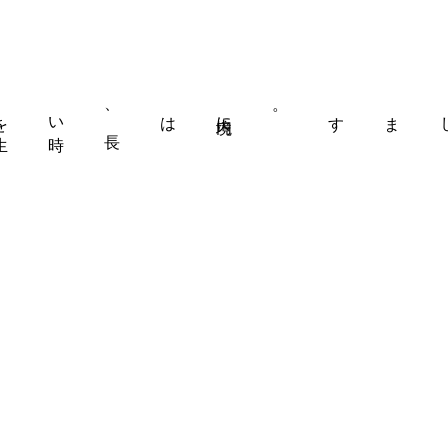
境内には、
長
い
時
を
生
きる
大銀杏
をもたらします。
葬儀の相談・申込