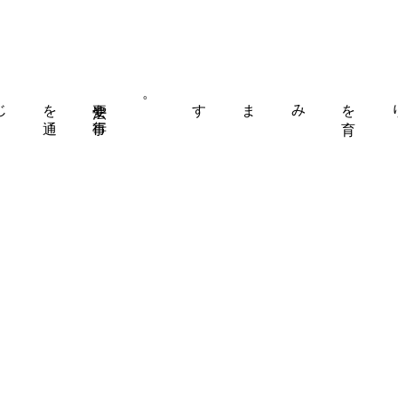
法要や
行事
を
通
じて、
心
の
安寧
みます。