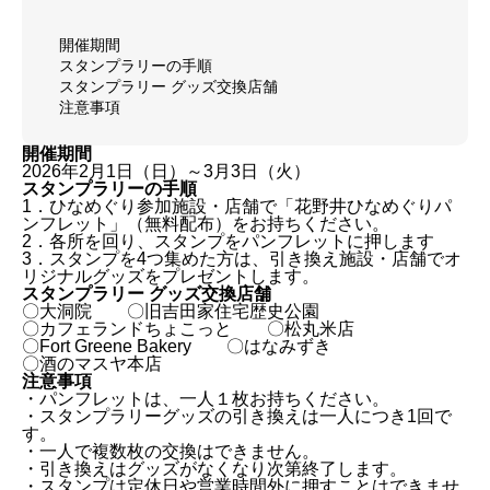
開催期間
スタンプラリーの手順
スタンプラリー グッズ交換店舗
注意事項
開催期間
2026年2月1日（日）～3月3日（火）
スタンプラリーの手順
1．ひなめぐり参加施設・店舗で「花野井ひなめぐりパ
ンフレット」（無料配布）をお持ちください。
2．各所を回り、スタンプをパンフレットに押します
3．スタンプを4つ集めた方は、引き換え施設・店舗でオ
開催期間
リジナルグッズをプレゼントします。
スタンプラリー グッズ交換店舗
スタンプラリーの手順
〇大洞院 〇旧吉田家住宅歴史公園
スタンプラリー グッズ交換店舗
〇カフェランドちょこっと 〇松丸米店
注意事項
〇Fort Greene Bakery 〇はなみずき
〇酒のマスヤ本店
注意事項
・パンフレットは、一人１枚お持ちください。
・スタンプラリーグッズの引き換えは一人につき1回で
す。
・一人で複数枚の交換はできません。
・引き換えはグッズがなくなり次第終了します。
・スタンプは定休日や営業時間外に押すことはできませ