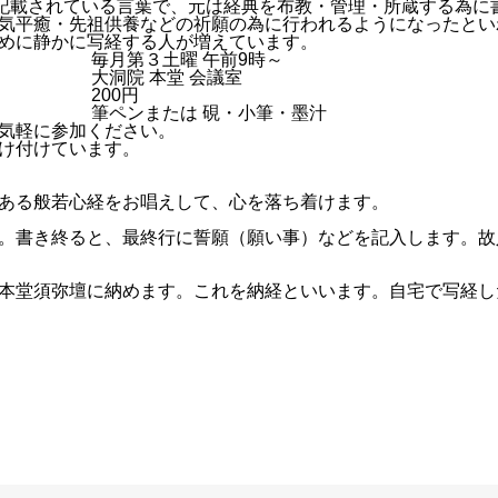
に記載されている言葉で、元は経典を布教・管理・所蔵する為に
気平癒・先祖供養などの祈願の為に行われるようになったとい
めに静かに写経する人が増えています。
毎月第３土曜 午前9時～
大洞院 本堂 会議室
200円
筆ペンまたは 硯・小筆・墨汁
気軽に参加ください。
け付けています。
ある般若心経をお唱えして、心を落ち着けます。
。書き終ると、最終行に誓願（願い事）などを記入します。故
本堂須弥壇に納めます。これを納経といいます。自宅で写経し