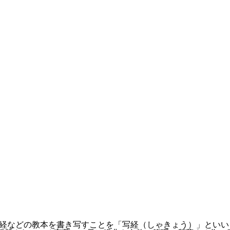
写経会
経などの教本を書き写すことを「写経（しゃきょう）」といい