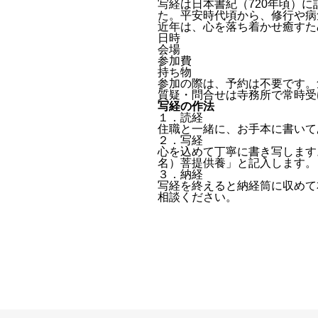
写経は日本書紀（720年頃）
た。平安時代頃から、修行や病
近年は、心を落ち着かせ癒すた
日時
会場
参加費
持ち物
参加の際は、予約は不要です。
質疑・問合せは寺務所で常時受
写経の作法
１．読経
住職と一緒に、お手本に書いて
２．写経
心を込めて丁寧に書き写します
名）菩提供養」と記入します。
３．納経
写経を終えると納経筒に収めて
相談ください。