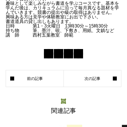
趣味として楽しみながら書道を学ぶコースです。基本を
学んだ後は、カリキュラムに沿って毎月異なる題材を学
んでいきます。競書の提出や級の取得はありません。
興味ある方は見学や体験教室にお出で下さい。
書道道具の貸し出しもあります。
日時
第1・3火曜日 13時30分～15時30分
持ち物
筆、墨汁、硯、下敷き、用紙、文鎮など
講 師
西村五葉教室 師範
関連記事