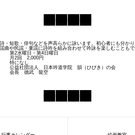
詩・短歌・俳句などを声高らかに詠います。初心者にも分かり
謡曲や民謡・童謡に詩吟を組み合わせて吟詠を楽しむこともで
第2水曜日・第4日曜日
月2回 2,000円
特になし
公益社団法人 日本吟道学院 韻（ひびき）の会
会長 德武 龍空
行事カレンダー
絵画教室