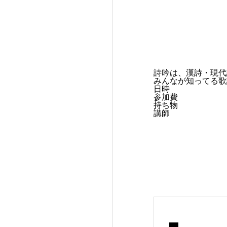
詩吟は、漢詩・現代
みんなが知ってる歌
日時
参加費
持ち物
講師