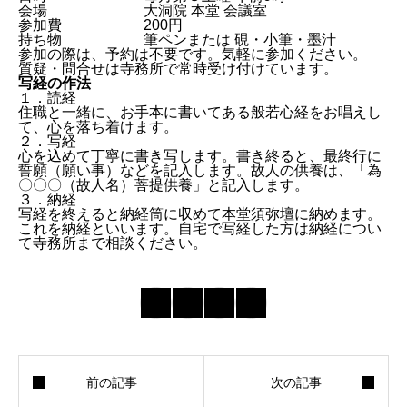
会場
大洞院 本堂 会議室
参加費
200円
持ち物
筆ペンまたは 硯・小筆・墨汁
参加の際は、予約は不要です。気軽に参加ください。
質疑・問合せは寺務所で常時受け付けています。
写経の作法
１．読経
住職と一緒に、お手本に書いてある般若心経をお唱えし
て、心を落ち着けます。
２．写経
心を込めて丁寧に書き写します。書き終ると、最終行に
誓願（願い事）などを記入します。故人の供養は、「為
〇〇〇（故人名）菩提供養」と記入します。
３．納経
写経を終えると納経筒に収めて本堂須弥壇に納めます。
これを納経といいます。自宅で写経した方は納経につい
て寺務所まで相談ください。