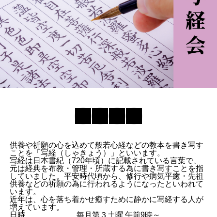
供養や祈願の心を込めて般若心経などの教本を書き写す
ことを「写経（しゃきょう）」といいます。
写経は日本書紀（720年頃）に記載されている言葉で、
元は経典を布教・管理・所蔵する為に書き写すことを指
していました。平安時代頃から、修行や病気平癒・先祖
供養などの祈願の為に行われるようになったといわれて
います。
近年は、心を落ち着かせ癒すために静かに写経する人が
増えています。
日時
毎月第３土曜 午前9時～