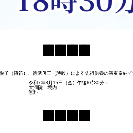
悦子（篠笛）、徳武俊三（詩吟）による先祖供養の演奏奉納で
令和7年8月15日（金）午後6時30分～
大洞院 境内
無料