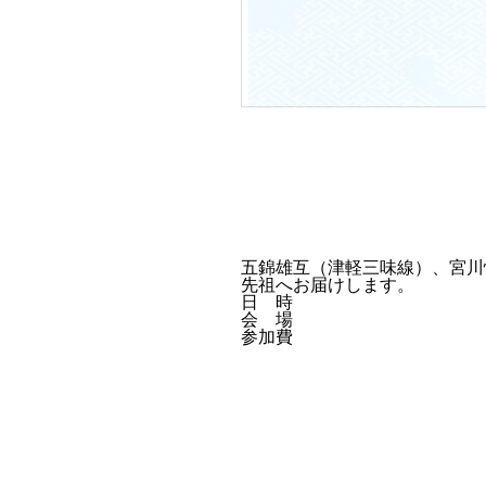
五錦雄互（津軽三味線）、宮川
先祖へお届けします。
日 時
会 場
参加費