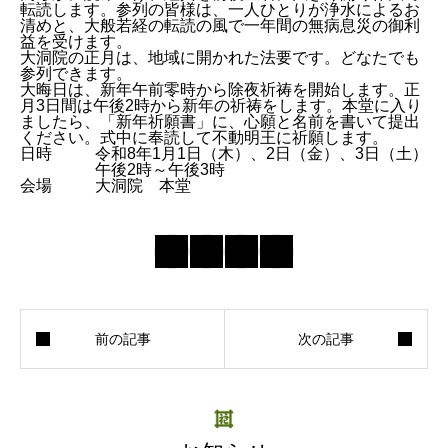
転読します。参列の皆様は、一人ひとりが浄水によるお
清めと、大般若経の転読の風で一年間の無病息災の御利
益を受けます。
大洞院の正月は、地域に開かれた法要です。どなたでも
参列できます。
大晦日は、新年午前零時から除夜祈祷を開始します。正
月3日間は午後2時から新年の祈祷をします。本堂に入り
ましたら、「新年祈願書」に、心願と名前を書いて提出
ください。式中に奉読して不動明王に祈願します。
日時
令和8年1月1日（木）、2日（金）、3日（土）
午後2時～午後3時
会場
大洞院 本堂