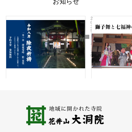
お知らせ
2
0
2
5
.
1
2
.
3
0
令
和
8
年
1
月
1
日
除