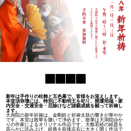
新年は手作りの松飾と五色幕で、皆様をお迎えします。
本堂須弥壇には、特別に不動明王を祀り、開運招福・家
内安全・交通安全・厄除けなど諸願成就を願って祈祷し
ます。
大洞院の新年祈祷は、金剛鈴と祈祷太鼓の響きが華やか
です。本堂は散華を撒いて浄めます。散華は大洞院ゆか
りの作家によるオリジナル作品です。大般若経の経題を
高らかに読み上げ、経典を前後左右に大きく開く作法で