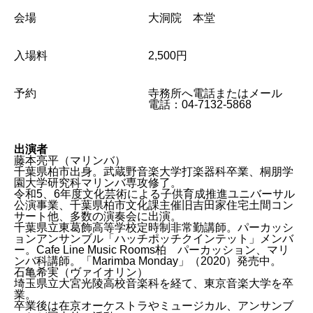
会場
大洞院 本堂
入場料
2,500円
予約
寺務所へ電話またはメール
電話：04-7132-5868
出演者
藤本亮平（マリンバ）
千葉県柏市出身。武蔵野音楽大学打楽器科卒業、桐朋学
園大学研究科マリンバ専攻修了。
令和5、6年度文化芸術による子供育成推進ユニバーサル
公演事業、千葉県柏市文化課主催旧吉田家住宅土間コン
サート他、多数の演奏会に出演。
千葉県立東葛飾高等学校定時制非常勤講師。パーカッシ
ョンアンサンブル「ハッチポッチクインテット」メンバ
ー。Cafe Line Music Rooms柏 パーカッション、マリ
ンバ科講師。「Marimba Monday」（2020）発売中。
石亀希実（ヴァイオリン）
埼玉県立大宮光陵高校音楽科を経て、東京音楽大学を卒
業。
卒業後は在京オーケストラやミュージカル、アンサンブ