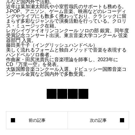
ルなど国内外で活動。
近年は葉加瀬太郎氏や小室哲哉氏のサポートも務める。
J-POP、アニソン、ゲーム音楽、映画などのレコーディ
ングやライブにも数多く携わっており、クラシックに留
まらず多彩なジャンルで演奏活動を行っている。クロリ
ス・ミュージック在籍。
レガシイヴァイオリンコンクール ソロの部 銀賞、同年度
受賞記念コンサート出演。東京音楽大学コンクール 弦楽
器部門 入賞。
藤田美千子（イングリッシュハンドベル）
美しく流れるフォームと独自メソッドで音楽を表現する
ハンドベルソロ奏者。
作曲家・田尻洸貴氏に音楽理論を師事し、2023年に
CD『万里一空』を発表。
大阪国際音楽コンクール入選、ドビュッシー国際音楽コ
ンクール金賞など国内外で多数受賞。