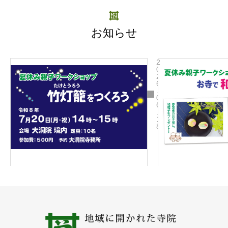
お知らせ
2
0
2
6
.
0
6
.
1
8
夏
休
み
親
子
ワ
ー