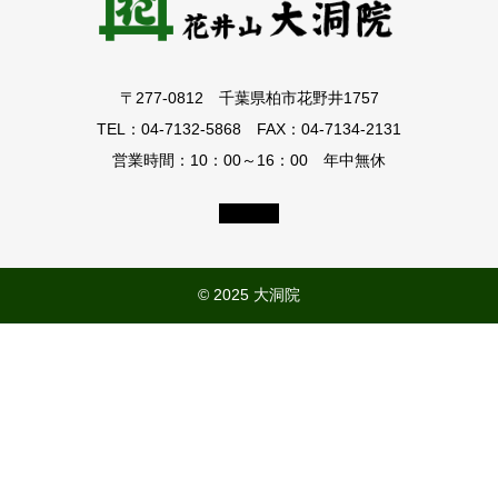
ク
シ
ョ
〒277-0812 千葉県柏市花野井1757
ッ
プ
TEL：04-7132-5868 FAX：04-7134-2131
「竹
営業時間：10：00～16：00 年中無休
灯
籠
を
つ
く
© 2025 大洞院
ろ
う」